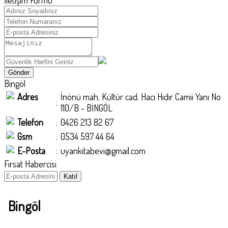
İletişim Formu
Bingöl
Adres
İnönü mah. Kültür cad. Hacı Hıdır Camii Yanı No
:
110/B - BİNGÖL
Telefon
:
0426 213 82 67
Gsm
:
0534 597 44 64
E-Posta
:
uyankitabevi@gmail.com
Fırsat Habercisi
Bingöl