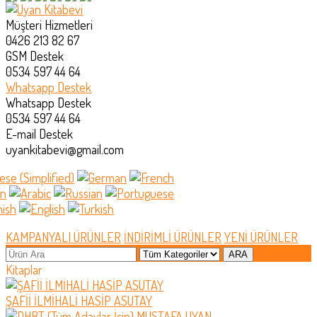
Müşteri Hizmetleri
0426 213 82 67
GSM Destek
0534 597 44 64
Whatsapp Destek
Whatsapp Destek
0534 597 44 64
E-mail Destek
uyankitabevi@gmail.com
KAMPANYALI ÜRÜNLER
İNDİRİMLİ ÜRÜNLER
YENİ ÜRÜNLER
Kitaplar
ŞAFİİ İLMİHALİ HASİP ASUTAY