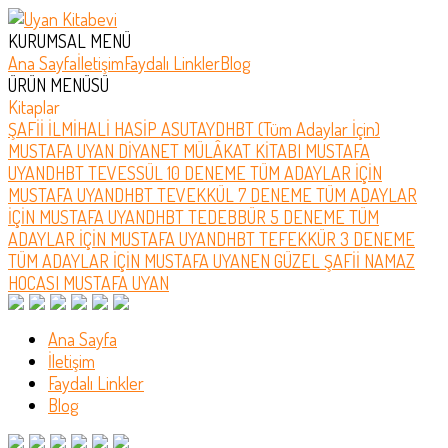
KURUMSAL MENÜ
Ana Sayfa
İletişim
Faydalı Linkler
Blog
ÜRÜN MENÜSÜ
Kitaplar
ŞAFİİ İLMİHALİ HASİP ASUTAY
DHBT (Tüm Adaylar İçin)
MUSTAFA UYAN
DİYANET MÜLÂKAT KİTABI MUSTAFA
UYAN
DHBT TEVESSÜL 10 DENEME TÜM ADAYLAR İÇİN
MUSTAFA UYAN
DHBT TEVEKKÜL 7 DENEME TÜM ADAYLAR
İÇİN MUSTAFA UYAN
DHBT TEDEBBÜR 5 DENEME TÜM
ADAYLAR İÇİN MUSTAFA UYAN
DHBT TEFEKKÜR 3 DENEME
TÜM ADAYLAR İÇİN MUSTAFA UYAN
EN GÜZEL ŞAFİİ NAMAZ
HOCASI MUSTAFA UYAN
Ana Sayfa
İletişim
Faydalı Linkler
Blog