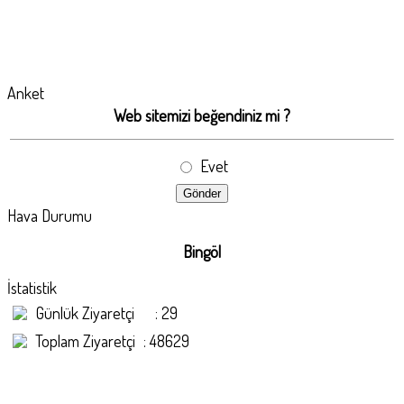
■
Anket
~
13.01.2023
~
- CENAZE, MEVLİD, SÜNNET,
Web sitemizi beğendiniz mi ?
DOĞUM GİBİ TÜM
ORGANİZASYONLAR İÇİN
Evet
DAĞITMALIK İSİM BASKILI
YASİN VE HEDİYELİKLER
MEVCUTTUR
Hava Durumu
Bingöl
İstatistik
Günlük Ziyaretçi
: 29
Toplam Ziyaretçi
: 48629