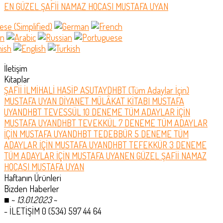
EN GÜZEL ŞAFİİ NAMAZ HOCASI MUSTAFA UYAN
İletişim
Kitaplar
ŞAFİİ İLMİHALİ HASİP ASUTAY
DHBT (Tüm Adaylar İçin)
MUSTAFA UYAN
DİYANET MÜLÂKAT KİTABI MUSTAFA
UYAN
DHBT TEVESSÜL 10 DENEME TÜM ADAYLAR İÇİN
MUSTAFA UYAN
DHBT TEVEKKÜL 7 DENEME TÜM ADAYLAR
İÇİN MUSTAFA UYAN
DHBT TEDEBBÜR 5 DENEME TÜM
ADAYLAR İÇİN MUSTAFA UYAN
DHBT TEFEKKÜR 3 DENEME
TÜM ADAYLAR İÇİN MUSTAFA UYAN
EN GÜZEL ŞAFİİ NAMAZ
HOCASI MUSTAFA UYAN
Haftanın Ürünleri
Bizden Haberler
■
~
13.01.2023
~
- İLETİŞİM 0 (534) 597 44 64