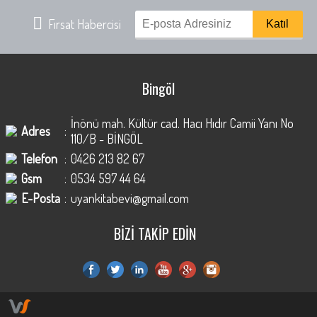
Fırsat Habercisi
Bingöl
İnönü mah. Kültür cad. Hacı Hıdır Camii Yanı No
Adres
:
110/B - BİNGÖL
Telefon
:
0426 213 82 67
Gsm
:
0534 597 44 64
E-Posta
:
uyankitabevi@gmail.com
BİZİ TAKİP EDİN